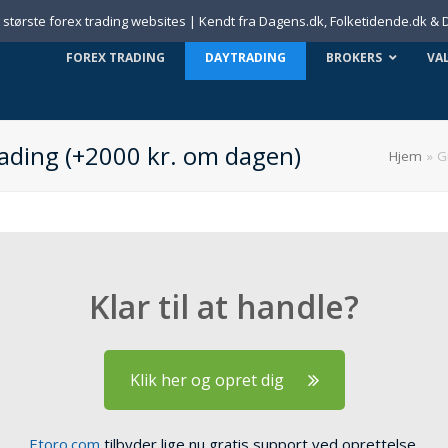
største forex trading websites | Kendt fra Dagens.dk, Folketidende.dk &
FOREX TRADING
DAYTRADING
BROKERS
VA
rading (+2000 kr. om dagen)
Hjem
»
G
Klar til at handle?
Klik her og opret dig
Etoro.com
tilbyder lige nu gratis support ved oprettelse.