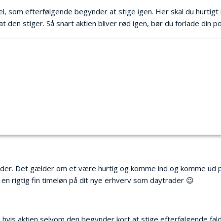
el, som efterfølgende begynder at stige igen. Her skal du hurtigt 
 den stiger. Så snart aktien bliver rød igen, bør du forlade din p
der. Det gælder om et være hurtig og komme ind og komme ud på d
 en rigtig fin timeløn på dit nye erhverv som daytrader 😉
s. hvis aktien selvom den begynder kort at stige efterfølgende fal