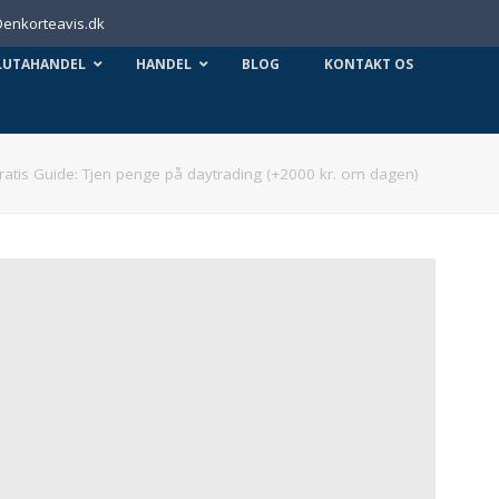
 Denkorteavis.dk
LUTAHANDEL
HANDEL
BLOG
KONTAKT OS
ratis Guide: Tjen penge på daytrading (+2000 kr. om dagen)