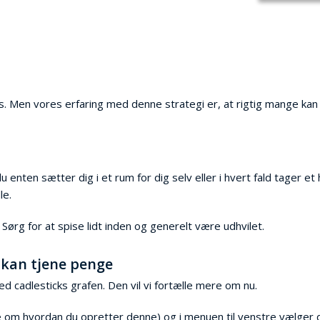
:
cces. Men vores erfaring med denne strategi er, at rigtig mange kan
u enten sætter dig i et rum for dig selv eller i hvert fald tager et
le.
 Sørg for at spise lidt inden og generelt være udhvilet.
 kan tjene penge
 cadlesticks grafen. Den vil vi fortælle mere om nu.
e om hvordan du opretter denne) og i menuen til venstre vælger du