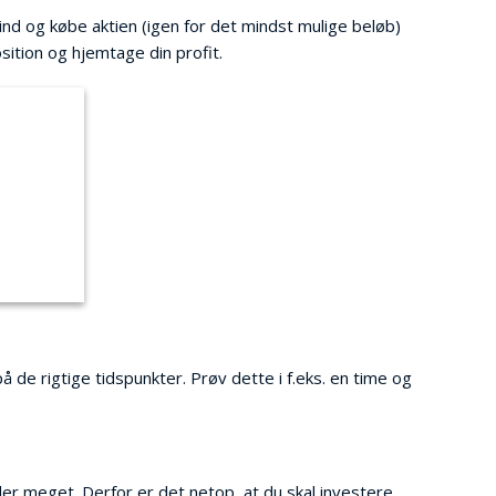
ind og købe aktien (igen for det mindst mulige beløb)
osition og hjemtage din profit.
e rigtige tidspunkter. Prøv dette i f.eks. en time og
der meget. Derfor er det netop, at du skal investere