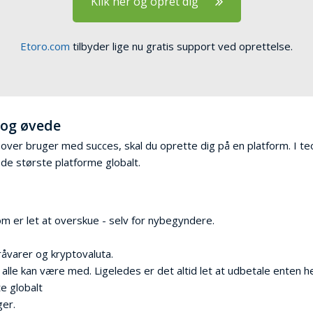
Klik her og opret dig
Etoro.com
tilbyder lige nu gratis support ved oprettelse.
 og øvede
over bruger med succes, skal du oprette dig på en platform. I te
 de største platforme globalt.
m er let at overskue - selv for nybegyndere.
råvarer og kryptovaluta.
lle kan være med. Ligeledes er det altid let at udbetale enten h
e globalt
ger.