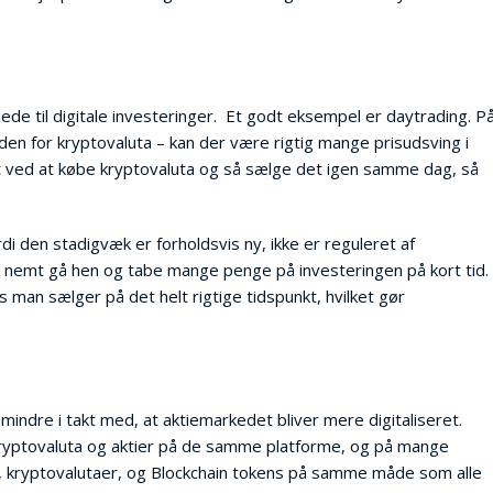
de til digitale investeringer. Et godt eksempel er daytrading. P
inden for kryptovaluta – kan der være rigtig mange prisudsving i
et ved at købe kryptovaluta og så sælge det igen samme dag, så
rdi den stadigvæk er forholdsvis ny, ikke er reguleret af
et nemt gå hen og tabe mange penge på investeringen på kort tid.
s man sælger på det helt rigtige tidspunkt, hvilket gør
 mindre i takt med, at aktiemarkedet bliver mere digitaliseret.
e kryptovaluta og aktier på de samme platforme, og på mange
r, kryptovalutaer, og Blockchain tokens på samme måde som alle