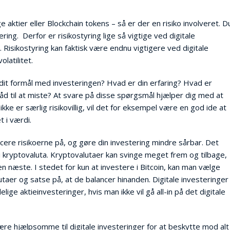
 aktier eller Blockchain tokens – så er der en risiko involveret. D
ring. Derfor er risikostyring lige så vigtige ved digitale
Risikostyring kan faktisk være endnu vigtigere ved digitale
latilitet.
 dit formål med investeringen? Hvad er din erfaring? Hvad er
åd til at miste? At svare på disse spørgsmål hjælper dig med at
kke er særlig risikovillig, vil det for eksempel være en god ide at
 i værdi.
cere risikoerne på, og gøre din investering mindre sårbar. Det
i kryptovaluta. Kryptovalutaer kan svinge meget frem og tilbage,
 næste. I stedet for kun at investere i Bitcoin, kan man vælge
lutaer og satse på, at de balancer hinanden. Digitale investeringer
e aktieinvesteringer, hvis man ikke vil gå all-in på det digitale
e hjælpsomme til digitale investeringer for at beskytte mod alt