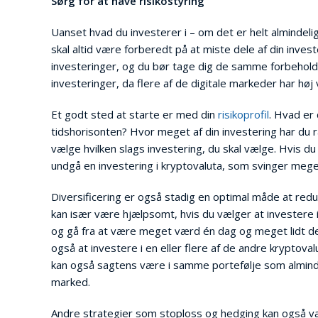
Sørg for at have risikostyring
Uanset hvad du investerer i – om det er helt almindelige
skal altid være forberedt på at miste dele af din investe
investeringer, og du bør tage dig de samme forbehold. 
investeringer, da flere af de digitale markeder har høj vo
Et godt sted at starte er med din
risikoprofil
. Hvad er
tidshorisonten? Hvor meget af din investering har du r
vælge hvilken slags investering, du skal vælge. Hvis du i
undgå en investering i kryptovaluta, som svinger meget
Diversificering er også stadig en optimal måde at redu
kan især være hjælpsomt, hvis du vælger at investere 
og gå fra at være meget værd én dag og meget lidt den
også at investere i en eller flere af de andre kryptova
kan også sagtens være i samme portefølje som almindelig
marked.
Andre strategier som stoploss og hedging kan også vær