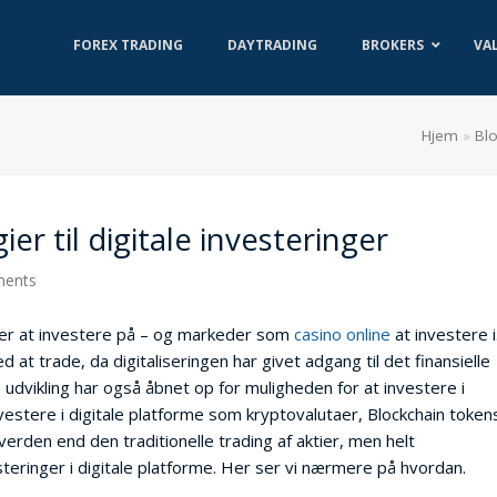
FOREX TRADING
DAYTRADING
BROKERS
VA
Hjem
»
Bl
er til digitale investeringer
ents
der at investere på – og markeder som
casino online
at investere i
 trade, da digitaliseringen har givet adgang til det finansielle
e udvikling har også åbnet op for muligheden for at investere i
nvestere i digitale platforme som kryptovalutaer, Blockchain token
erden end den traditionelle trading af aktier, men helt
steringer i digitale platforme. Her ser vi nærmere på hvordan.