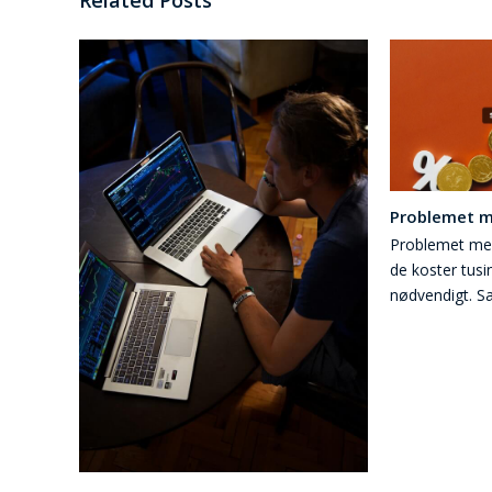
Related Posts
Problemet me
Problemet med 
de koster tusi
nødvendigt. 