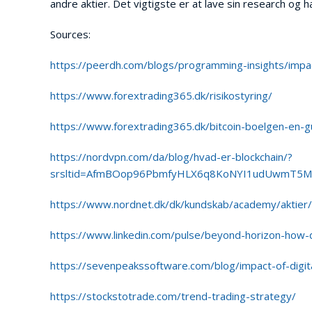
andre aktier. Det vigtigste er at lave sin research og h
Sources:
https://peerdh.com/blogs/programming-insights/impact
https://www.forextrading365.dk/risikostyring/
https://www.forextrading365.dk/bitcoin-boelgen-en-gu
https://nordvpn.com/da/blog/hvad-er-blockchain/?
srsltid=AfmBOop96PbmfyHLX6q8KoNYI1udUwmT5MF
https://www.nordnet.dk/dk/kundskab/academy/aktier/a
https://www.linkedin.com/pulse/beyond-horizon-how-di
https://sevenpeakssoftware.com/blog/impact-of-digit
https://stockstotrade.com/trend-trading-strategy/