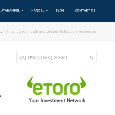
LUTAHANDEL
HANDEL
BLOG
KONTAKT OS
og
»
Anvendelse af trading strategier til digitale investeringer
Søg
Submit
efter
viden
og
.
brokers
s